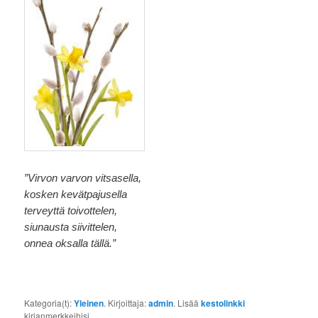
”Virvon varvon vitsasella,
kosken kevätpajusella
terveyttä toivottelen,
siunausta siivittelen,
onnea oksalla tällä.”
Kategoria(t):
Yleinen
. Kirjoittaja:
admin
. Lisää
kestolinkki
kirjanmerkkeihisi.