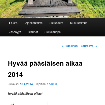
Päävalikko
Etusivu
Ajankohtaista
Sukuseura
Sukututkimus
Jäsenyys
Starinat
Sukukauppa
Artikkelien
←
Edellinen
Seuraava
→
selaus
Hyvää pääsiäisen aikaa
2014
Julkaistu
18.4.2014
, kirjoittanut
admin
Hyvää pääsiäisen aikaa!